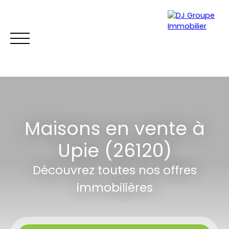
ACCUEIL
ACHETER
LOUER
GESTION LOCATIVE
ES
Maisons en vente à
Être rappelé
Upie (26120)
Découvrez toutes nos offres
immobilières