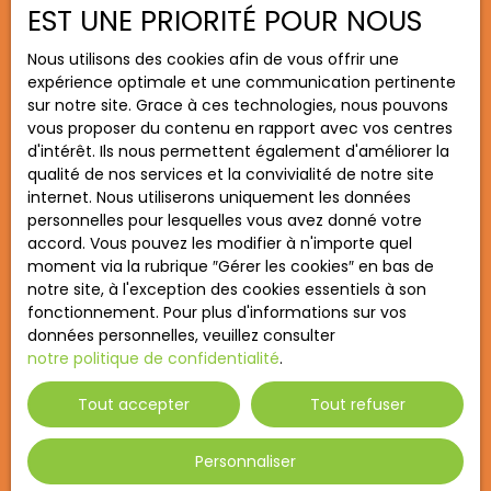
Étoile Immobilier
EST UNE PRIORITÉ POUR NOUS
04 75 60 67 25
Nous utilisons des cookies afin de vous offrir une
expérience optimale et une communication pertinente
sur notre site. Grace à ces technologies, nous pouvons
5 Rte de Beauvallon l'Alouette
vous proposer du contenu en rapport avec vos centres
26800 Étoile-sur-Rhône
d'intérêt. Ils nous permettent également d'améliorer la
qualité de nos services et la convivialité de notre site
internet. Nous utiliserons uniquement les données
Montmeyran Immobilier
personnelles pour lesquelles vous avez donné votre
accord. Vous pouvez les modifier à n'importe quel
04 75 59 13 17
moment via la rubrique ″Gérer les cookies″ en bas de
notre site, à l'exception des cookies essentiels à son
fonctionnement. Pour plus d'informations sur vos
26 Grande Rue
données personnelles, veuillez consulter
26120 Montmeyran
notre politique de confidentialité
.
Tout accepter
Tout refuser
Personnaliser