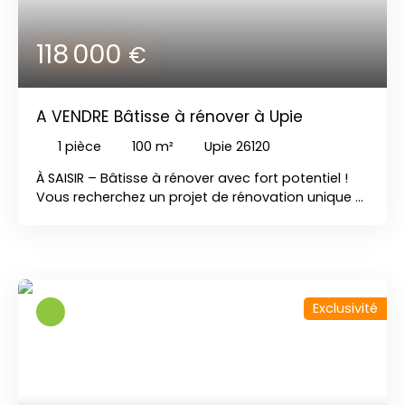
118 000
€
A VENDRE Bâtisse à rénover à Upie
1
pièce
100
m²
Upie 26120
À SAISIR – Bâtisse à rénover avec fort potentiel !
Vous recherchez un projet de rénovation unique ?
Cette bâtisse en pierre d'environ 100 m² au sol,
implantée sur une parcelle de 285 m², offre un
potentiel exceptionnel. Mitoyenne d'un coté, le
secteur est calme avec une vue dégagée. Tous
les accords d'urbanisme ont déjà été obtenus,
Exclusivité
vous permettant d'engager sereinement votre
projet. Un dossier complet est à disposition, avec
la possibilité de créer un étage supplémentaire,
portant la surface habitable potentielle à environ
200 m². Laissez libre cours à votre imagination