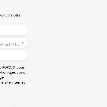
vant à notre
Étoile-sur-Rhône (26800)
 RGPD. Si vous
éphonique, vous
age
e site Internet