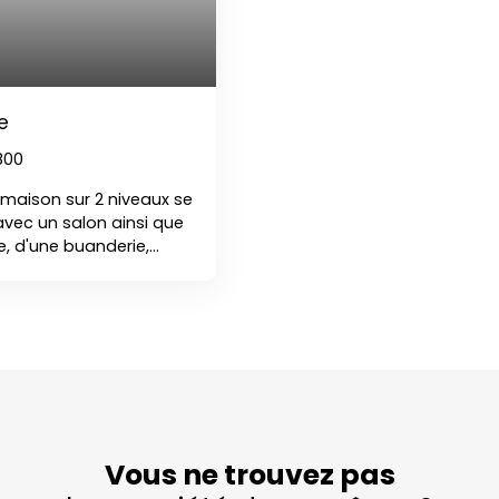
seulement quelques
possibilité de créer fa
neuves avec volets roul
(garage, séjour, burea
individuel100 m² de com
fibreStationnement intéri
e
écoles maternelles et él
voitureCommerces & res
800
généralistesParcs et es
 maison sur 2 niveaux se
dans un cadre idyllique.
vec un salon ainsi que
créer un projet locatif
e, d'une buanderie,
offre toutes les possibi
 A l'étage, une chambre
e seconde chambre
une chaufferie et d'un
tures ou pour du
és, avec stationnement
r plus de
Vous ne trouvez pas