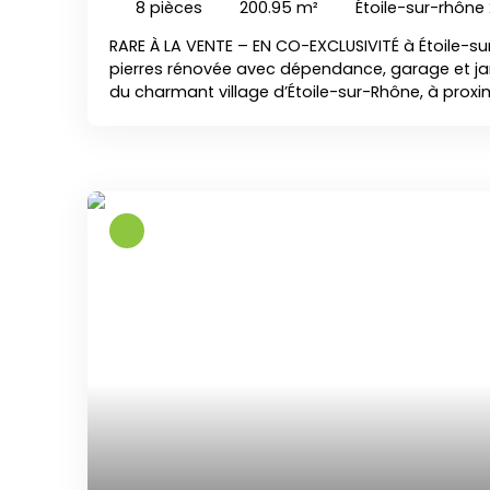
8
pièces
200.95
m²
Étoile-sur-rhône
RARE À LA VENTE – EN CO-EXCLUSIVITÉ à Étoile-s
pierres rénovée avec dépendance, garage et ja
du charmant village d’Étoile-sur-Rhône, à prox
commerces, écoles et commodités, cette super
entièrement rénovée séduira les amoureux de l’
cachet. D’une superficie d’environ 200 m² habit
familiale offre de beaux volumes et une rénovat
avec goût et élégance. Elle comprend : • une va
avec coin repas convivial, • un agréable séjour 
• une salle d’eau et une salle de bains, • des
offrant encore un beau potentiel. À l’extérieur, v
agréable jardinet intimiste, idéal pour les beaux
qu’une dépendance aménagée en chambre avec
complètent le bien, parfaits pour recevoir famil
développer une activité de location saisonnière
chambre d’hôtes à Étoile-sur-Rhône. Maison en 
vendre proche Valence, idéale grande famille, r
projet d’accueil touristique en Drôme. Aucun tra
Chauffage gaz – DPE : D Maison vendue libre d’o
à la vente sur le secteur d’Étoile-sur-Rhône, alli