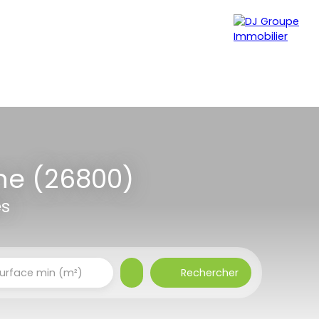
MER
VENDRE
VIAGER
CONTACT
ne (26800)
es
Rechercher
urface min (m²)