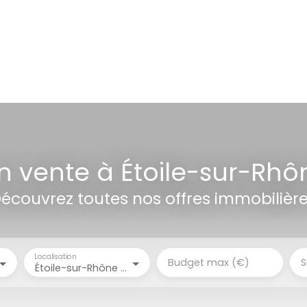
ACCUEIL
ACHETER
LOUER
GESTION LOCATIVE
ESTI
n vente à Étoile-sur-Rhô
écouvrez toutes nos offres immobilièr
Localisation
Budget max (€)
S
Étoile-sur-Rhône (26800)