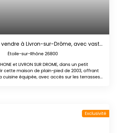
 vendre à Livron-sur-Drôme, avec vaste
Étoile-sur-Rhône 26800
 RHONE et LIVRON SUR DROME, dans un petit
r cette maison de plain-pied de 2003, offrant
a cuisine équipée, avec accès sur les terrasses
 idéal pour des moments de partage en famille
trouverez également, 3 chambres et 1 bureau,
douche et baignoire, des toilettes séparés et
d'un jardin généreux de plus de 1000m², elle se
e, dans un lieu calme. Cette parcelle clôturée,
Exclusivité
scine, d'une cuisine d'été, d'un abri voiture.
par géothermie / Bon DPE / secteur agréable /
Pour tout renseignement, n'hésitez pas à nous