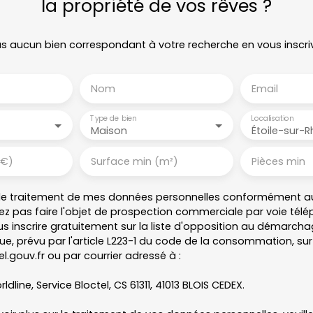
la propriété de vos rêves ?
 aucun bien correspondant à votre recherche en vous inscri
Nom
Email
Type de bien
Localisation
Maison
(€)
Surface min (m²)
Pièces min
le traitement de mes données personnelles conformément au
ez pas faire l'objet de prospection commerciale par voie tél
s inscrire gratuitement sur la liste d'opposition au démarch
e, prévu par l'article L223-1 du code de la consommation, sur l
l.gouv.fr ou par courrier adressé à :
ldline, Service Bloctel, CS 61311, 41013 BLOIS CEDEX.