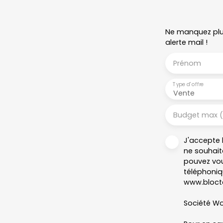
Ne manquez plus
alerte mail !
Prénom
Type d'offre
Vente
Budget max 
J'accepte 
ne souhait
pouvez vou
téléphoniqu
www.blocte
Société Wor