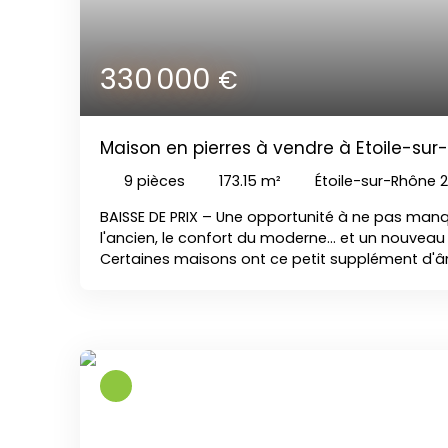
330 000
€
Maison en pierres à vendre à Etoile-su
de vie
9
pièces
173.15
m²
Étoile-sur-Rhône 
BAISSE DE PRIX – Une opportunité à ne pas manq
l'ancien, le confort du moderne… et un nouveau 
Certaines maisons ont ce petit supplément d'â
pas, il se ressent dès les premiers instants. Derr
façade se dévoile une demeure de caractère e
les matériaux authentiques se marient harmo
prestations contemporaines. Un lieu de vie chal
à accueillir une nouvelle histoire. Idéalement si
sur-Rhône, dans un environnement recherché, 
des commerces, des écoles, des transports et 
commodités, cette propriété d'environ 173 m² of
privilégié, à seulement quelques minutes de Vale