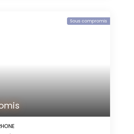
 un cellier. Cette maison bénéficie de 3
 salle de bains (baignoire et douche) et les
 complètent cet étage. Pour les amateurs
Sous compromis
 découvrir 3 garages de plus de 30 m2 chacun
ationner 2 voitures dans chaque garage, et
(120 euros le garage), Vous bénéficierez aussi
sibilité d'acquérir 1 entrepôt en sus. Bon DPE
r dynamique, cette maison est à quelques pas
elles : écoles, commerces, transports en
s. N'hésitez pas à nous contacter pour plus de
omis
/RHONE