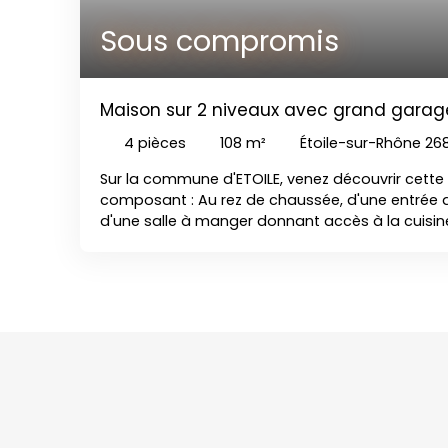
confort moderne et emplacement privilégié à 
Sous compromis
minutes de Valence.
Maison sur 2 niveaux avec grand garag
4
pièces
108
m²
Étoile-sur-Rhône 26
Sur la commune d'ETOILE, venez découvrir cette
composant : Au rez de chaussée, d'une entrée a
d'une salle à manger donnant accès à la cuisin
d'une salle de bain, avec toilette indépendant.
avec sa salle d'eau et toilette, ainsi que d'un
spacieuse. Cette maison de village bénéficie d'
grand garage pouvant accueillir au moins 3 voi
stockage. Elle est située proche des commodit
à proximité. N'hésitez pas à nous contacter pou
renseignements.