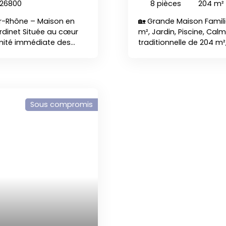
 26800
8
pièces
204
m²
ur-Rhône – Maison en
🏡 Grande Maison Famili
rdinet Située au cœur
m², Jardin, Piscine, Ca
imité immédiate des
traditionnelle de 204 m
be maison en pierres
calme, sur les hauteurs 
authentique et du
emplacement rare, une 
ables, cette maison
créer votre futur cocon
ion de qualité réalisée
grâce à sa configuratio
ste cuisine équipée
chaussée Grand garage c
Sous compromis
lumineux, • 5 chambres,
télétravailChambreGrand
 combles aménageables
les repas d’étéSalle d’
ous profiterez d’un
Cuisine indépendanteGr
 jours. Un garage ainsi
indépendantSalle d’eau
 salle d’eau
climatiséesBalcon de 
le et amis ou
100 m² exploitables grâ
 type Airbnb ou
suites, salle de jeux 
pierres rénovée à
extérieur pensé pour la d
ésidence principale ou
d’une belle piscine,d’un
vaux à prévoir.
puits,d’un environnemen
ccupation. Un bien rare
rénover mais aux atouts
ant charme de l’ancien,
rafraîchissements, cette