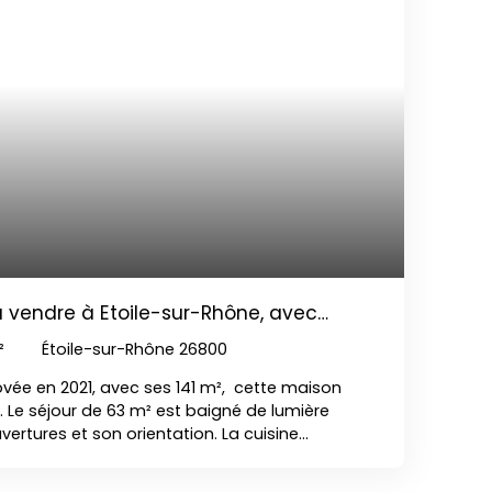
 vendre à Etoile-sur-Rhône, avec
²
Étoile-sur-Rhône 26800
ovée en 2021, avec ses 141 m², cette maison
 Le séjour de 63 m² est baigné de lumière
vertures et son orientation. La cuisine
t équipée, s'intègre harmonieusement à
 une ambiance chaleureuse et moderne. Elle