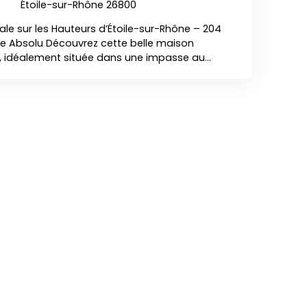
Étoile-sur-Rhône 26800
ale sur les Hauteurs d’Étoile-sur-Rhône – 204
lme Absolu Découvrez cette belle maison
², idéalement située dans une impasse au
du très recherché village d’Étoile-sur-Rhône. Un
vue dégagée et un potentiel exceptionnel pour
 familial… ou même deux logements distincts
n. 👉 Un espace généreux sur 2 niveaux Rez-de-
arrelé et climatiséBureau climatisé, idéal
e cuisine donnant sur la piscine, parfaite pour
eau + WCAccès direct aux espaces piscineÉtage
and séjour lumineux, climatiséWC
3 chambres spacieuses, dont certaines
18 m² avec vue dégagéeCombles aménageables
ce à une charpente traditionnelle(parfait pour
ou même un appartement supplémentaire)🌿 Un
étente Sur un terrain de 621 m², vous profitez :
 pool house,d’un local technique,d’un atelier,d’un
t parfaitement calme et familial. 🔧 Maison à
 majeurs Même si l’intérieur nécessite des
 maison est une opportunité rare, offrant : La