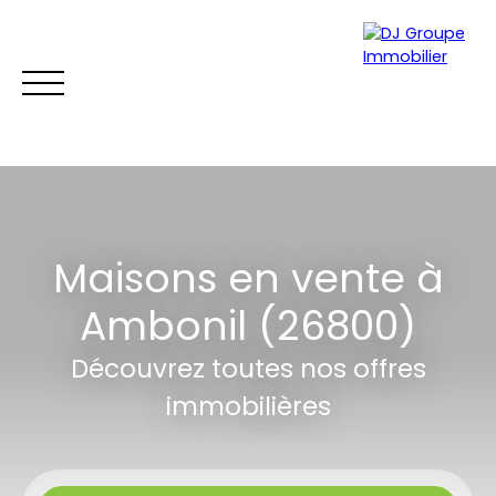
ACCUEIL
ACHETER
LOUER
GESTION LOCATIVE
ES
Maisons en vente à
Être rappelé
Ambonil (26800)
Découvrez toutes nos offres
immobilières