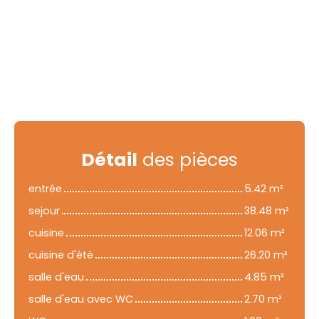
Détail
des pièces
entrée
5.42 m²
sejour
38.48 m²
cuisine
12.06 m²
cuisine d'été
26.20 m²
salle d'eau
4.85 m²
salle d'eau avec WC
2.70 m²