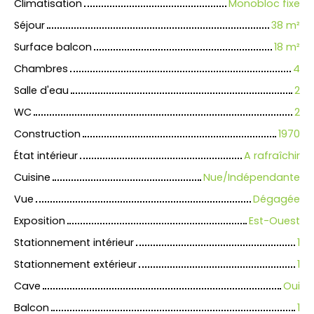
Climatisation
Monobloc fixe
Séjour
38
m²
Surface balcon
18
m²
Chambres
4
Salle d'eau
2
WC
2
Construction
1970
État intérieur
A rafraîchir
Cuisine
Nue/Indépendante
Vue
Dégagée
Exposition
Est-Ouest
Stationnement intérieur
1
Stationnement extérieur
1
Cave
Oui
Balcon
1