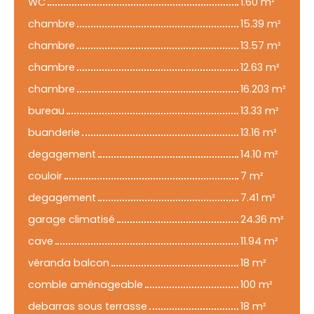
WC
1.60 m²
chambre
15.39 m²
chambre
13.57 m²
chambre
12.63 m²
chambre
16.203 m²
bureau
13.33 m²
buanderie
13.16 m²
degagement
14.10 m²
couloir
7 m²
degagement
7.41 m²
garage climatisé
24.36 m²
cave
11.94 m²
véranda balcon
18 m²
comble aménageable
100 m²
debarras sous terrasse
18 m²