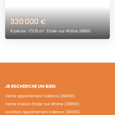
330 000
€
9
pièces
173.15
m²
Étoile-sur-Rhône 26800
JE RECHERCHE UN BIEN
Vente appartement Valence (26000)
Vente maison Étoile-sur-Rhône (26800)
Location appartement Valence (26000)