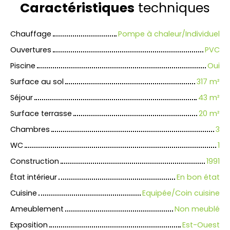
Caractéristiques
techniques
Chauffage
Pompe à chaleur/Individuel
Ouvertures
PVC
Piscine
Oui
Surface au sol
317
m²
Séjour
43
m²
Surface terrasse
20
m²
Chambres
3
WC
1
Construction
1991
État intérieur
En bon état
Cuisine
Equipée/Coin cuisine
Ameublement
Non meublé
Exposition
Est-Ouest