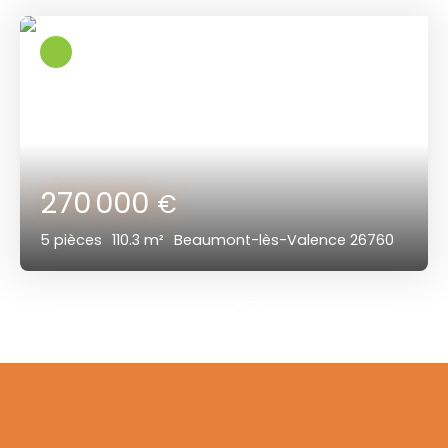
270 000
€
5
pièces
110.3
m²
Beaumont-lès-Valence 26760