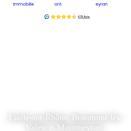
3 Agences
Immobilières à
votre service
en Drôme et en
Ardèche
Etoile-sur-Rhône, Beaumont-lès-
Valence, Montmeyran.
|