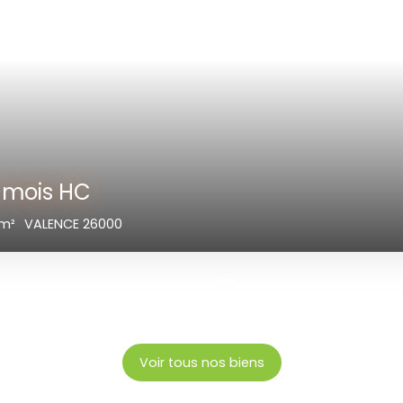
00
€
6.7
m²
Valence 26000
Voir tous nos biens