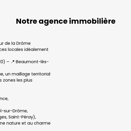
Notre
agence
immobilière
ur de la Drôme
ences locales idéalement
20) – 📍 Beaumont-lès-
, un maillage territorial
s zones les plus
ence,
ol-sur-Drôme,
es, Saint-Péray),
leine nature et au charme