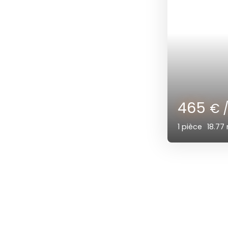
150 0
3
pièces
6