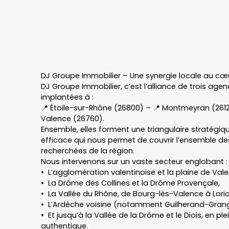
DJ Groupe Immobilier – Une synergie locale au cœ
DJ Groupe Immobilier, c’est l’alliance de trois ag
implantées à :
📍 Étoile-sur-Rhône (26800) – 📍 Montmeyran (261
Valence (26760).
Ensemble, elles forment une triangulaire stratégique
efficace qui nous permet de couvrir l’ensemble de
recherchées de la région.
Nous intervenons sur un vaste secteur englobant :
L’agglomération valentinoise et la plaine de Val
La Drôme des Collines et la Drôme Provençale,
La Vallée du Rhône, de Bourg-lès-Valence à Lori
L’Ardèche voisine (notamment Guilherand-Grang
Et jusqu’à la Vallée de la Drôme et le Diois, en p
authentique.