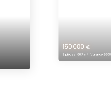
125 000
€
3
pièces
52.08
m²
Valence 2