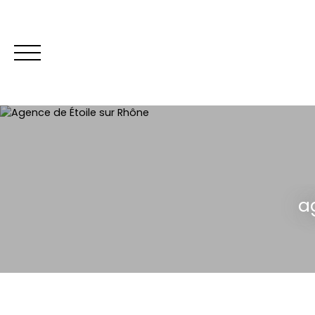
Être rappelé
a