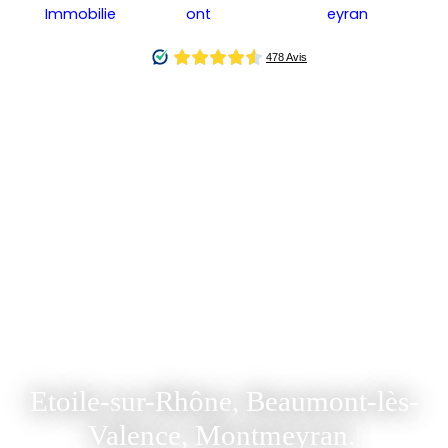
3 Agences
Immobilières à
votre service
en Drôme et en
Ardèche
Etoile-sur-Rhône, Beaumont-lès-
Valence, Montmeyran.
|